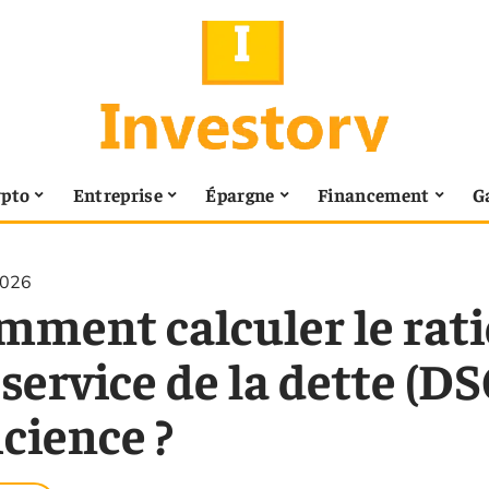
ypto
Entreprise
Épargne
Financement
G
2026
mment calculer le rati
service de la dette (D
icience ?