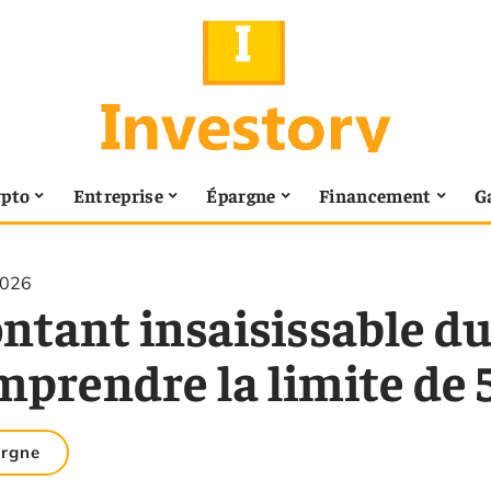
ypto
Entreprise
Épargne
Financement
G
2026
tant insaisissable du 
mprendre la limite de 
rgne