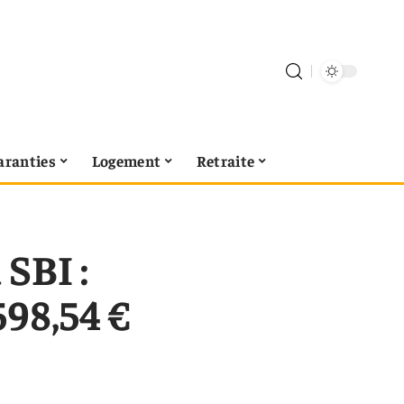
aranties
Logement
Retraite
SBI :
598,54 €