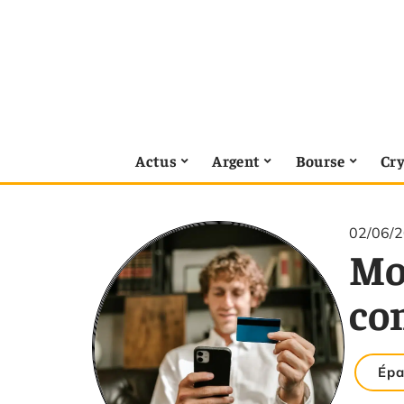
Actus
Argent
Bourse
Cr
02/06/
Mon
co
Épa