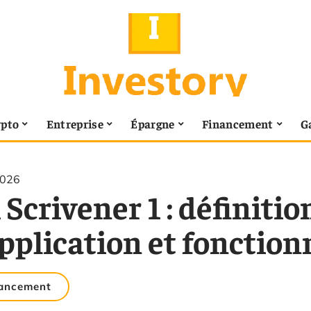
ypto
Entreprise
Épargne
Financement
G
2026
 Scrivener 1 : définiti
application et foncti
ancement