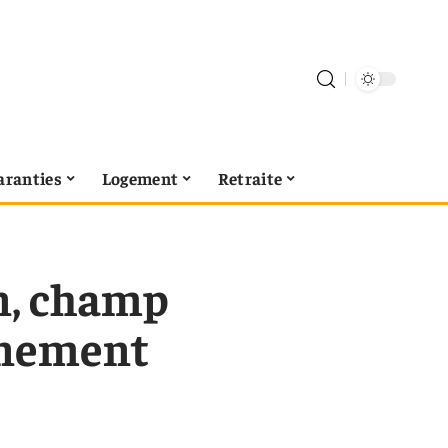
aranties
Logement
Retraite
on, champ
onnement