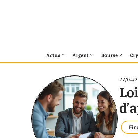
Actus
Argent
Bourse
Cr
22/04/
Loi
d’
Fin